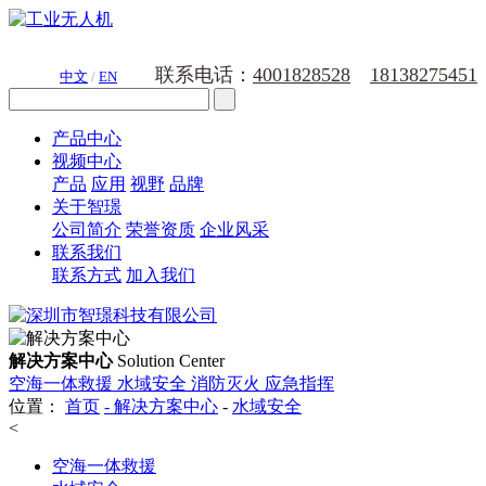
联系电话：
4001828528
18138275451
中文
/
EN
产品中心
视频中心
产品
应用
视野
品牌
关于智璟
公司简介
荣誉资质
企业风采
联系我们
联系方式
加入我们
解决方案中心
Solution Center
空海一体救援
水域安全
消防灭火
应急指挥
位置：
首页
-
解决方案中心
-
水域安全
<
空海一体救援