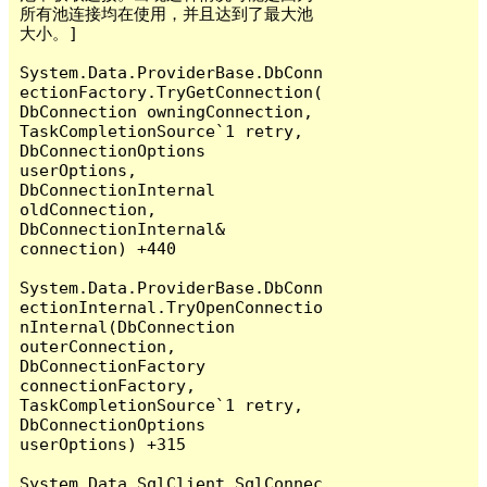
所有池连接均在使用，并且达到了最大池
大小。]

System.Data.ProviderBase.DbConn
ectionFactory.TryGetConnection(
DbConnection owningConnection, 
TaskCompletionSource`1 retry, 
DbConnectionOptions 
userOptions, 
DbConnectionInternal 
oldConnection, 
DbConnectionInternal& 
connection) +440

System.Data.ProviderBase.DbConn
ectionInternal.TryOpenConnectio
nInternal(DbConnection 
outerConnection, 
DbConnectionFactory 
connectionFactory, 
TaskCompletionSource`1 retry, 
DbConnectionOptions 
userOptions) +315

System.Data.SqlClient.SqlConnec