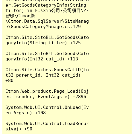
er.GetGoodsCategoryInfo(String 
filter) in F:\xin公司\公司项目\Z-
智璟\Ctmon新
\Ctmon.Data.SqlServer\SiteManag
e\GoodsCategoryManage.cs:129

Ctmon.Site.SiteBLL.GetGoodsCate
goryInfo(String filter) +125

Ctmon.Site.SiteBLL.GetGoodsCate
goryInfo(Int32 cat_id) +113

Ctmon.Site.Caches.GoodsCatID(In
t32 parent_id, Int32 cat_id) 
+80

Ctmon.Web.product.Page_Load(Obj
ect sender, EventArgs e) +2896

System.Web.UI.Control.OnLoad(Ev
entArgs e) +108

System.Web.UI.Control.LoadRecur
sive() +90
