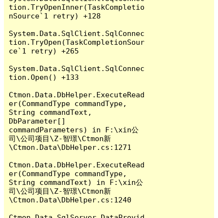
tion.TryOpenInner(TaskCompletio
nSource`1 retry) +128

System.Data.SqlClient.SqlConnec
tion.TryOpen(TaskCompletionSour
ce`1 retry) +265

System.Data.SqlClient.SqlConnec
tion.Open() +133

Ctmon.Data.DbHelper.ExecuteRead
er(CommandType commandType, 
String commandText, 
DbParameter[] 
commandParameters) in F:\xin公
司\公司项目\Z-智璟\Ctmon新
\Ctmon.Data\DbHelper.cs:1271

Ctmon.Data.DbHelper.ExecuteRead
er(CommandType commandType, 
String commandText) in F:\xin公
司\公司项目\Z-智璟\Ctmon新
\Ctmon.Data\DbHelper.cs:1240

Ctmon.Data.SqlServer.DataProvid