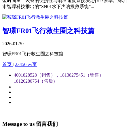
金时间里，装备的便携性与响应速度直接决定作业效率。深圳
市智璟科技推出的“SN01水下声呐搜救系统”...
​智璟FR01飞行救生圈之科技篇
2026-01-30
​智璟FR01飞行救生圈之科技篇
首页
1
2
3
4
5
6
末页
4001828528（销售），18138275451（销售），
18126280754（售后）
Message to us
留言我们